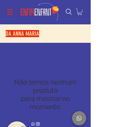
DA ANNA MARIA
Não temos nenhum
produto
para mostrar no
momento.