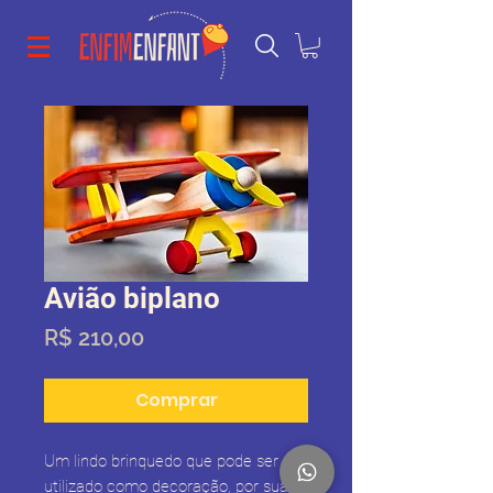
Avião biplano
Preço
R$ 210,00
Comprar
Um lindo brinquedo que pode ser
utilizado como decoração, por sua