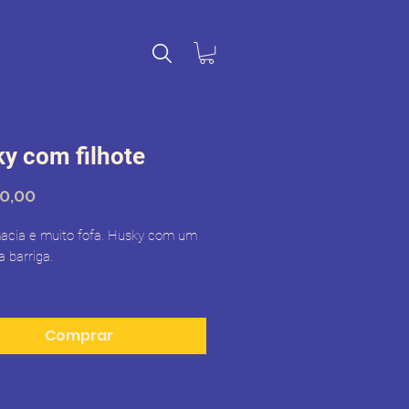
y com filhote
Preço
0,00
macia e muito fofa. Husky com um
a barriga.
 33cm e filhote com 14cm.
Comprar