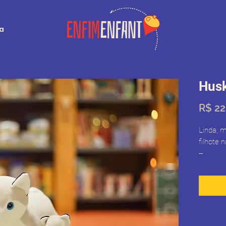
ja
Husk
R$ 22
Linda, 
filhote n
--
Mãe com