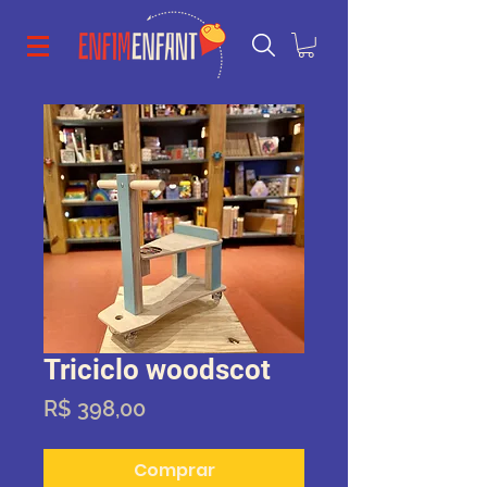
Triciclo woodscot
Preço
R$ 398,00
Comprar